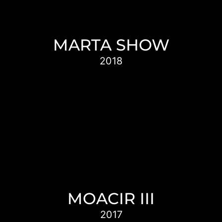
vez desconozcamos es que hay fanáticos
que han hecho de los palíndromos la
pasión de su vida.
MARTA SHOW
2018
Marta tiene 75 años y hace 14 que vive en
la calle. Viajó por toda Latinoamérica como
bailarina de cabaret y fue una de las
pioneras del striptease en Buenos Aires.
MOACIR III
2017