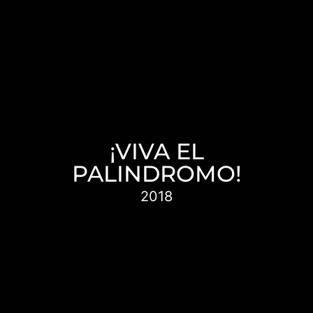
Martín quiere adoptar a un bebé, pero su
pareja, Leonardo, quien fue adoptado,
alberga muchas dudas.
¡VIVA EL
PALINDROMO!
2018
“Neuquén”, “Dábale arroz a la zorra el
abad”… esas las sabemos todos. Lo que tal