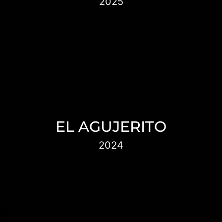
2025
Tres mujeres miran al mundo desde el ojo
de una cámara y, al hacerlo, lo reinventan
EL AGUJERITO
2024
En 1969, los hermanos Epstein fundaron