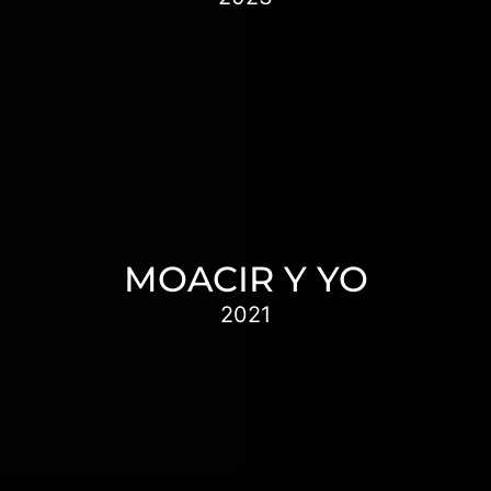
Profesionales de la salud interpelados por
la comunidad comienzan a investigar para
entender qué es el cannabis medicinal,
cómo se usa, quiénes lo hacen y cómo lo
consumen.
MOACIR Y YO
2021
“Moacir y Yo” es el cuarto documental,
luego de la “Trilogía de la Libertad”, todos