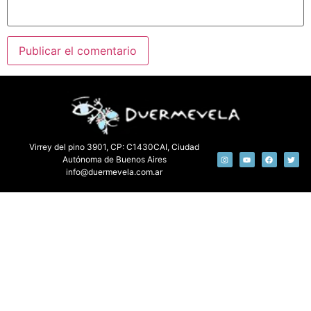
Virrey del pino 3901, CP: C1430CAI, Ciudad
Autónoma de Buenos Aires
info@duermevela.com.ar