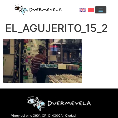
EL_AGUJERITO_15_2
Virrey del pino 3901, CP: C1430CAI, Ciudad