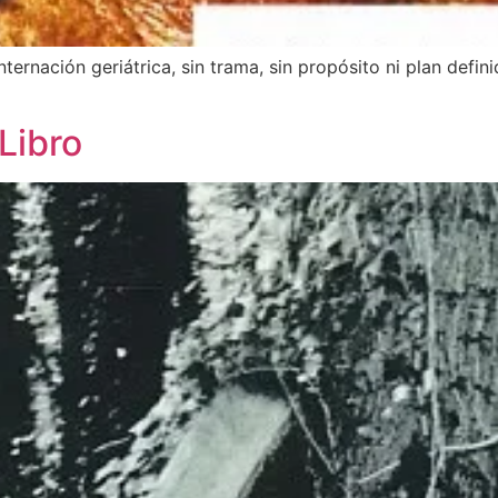
ternación geriátrica, sin trama, sin propósito ni plan defini
 Libro