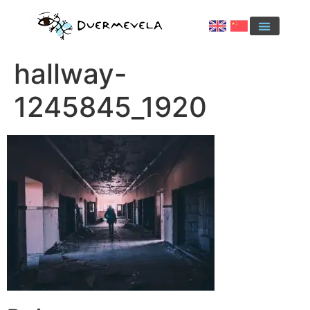
hallway-
1245845_1920